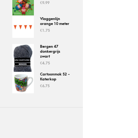
€
9.99
Vlaggenlijn
orange 10 meter
€
1.75
Bergen 47
donkergrijs
zwart
€
4.75
Cartoonmok 52 -
Katerkop
€
6.75