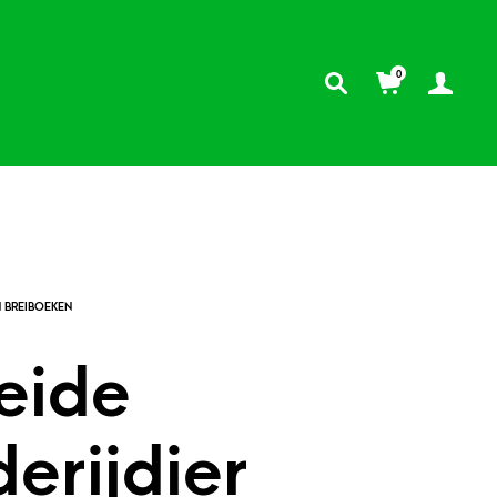
0
eide
erijdier