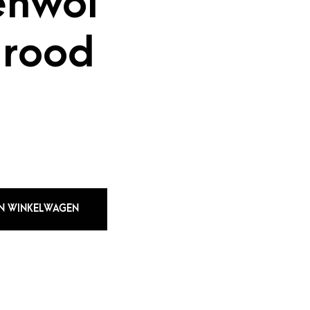
enwol
 rood
N WINKELWAGEN