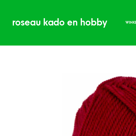
roseau kado en hobby
WINK