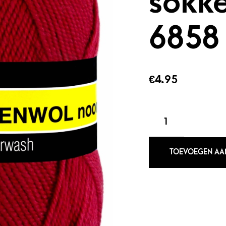
sokk
6858
€
4.95
NOORSE
SOKKENWOL
6858
ROOD
TOEVOEGEN AA
AANTAL