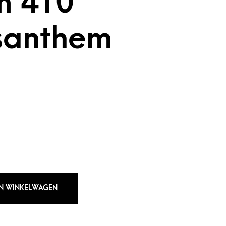
m 410
santhem
N WINKELWAGEN