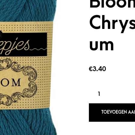
Bloo
Chry
um
€
3.40
SCHEEPJES
BLOOM
410
CHRYSANTHEMUM
TOEVOEGEN AA
AANTAL