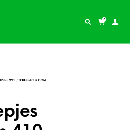
0
epjes