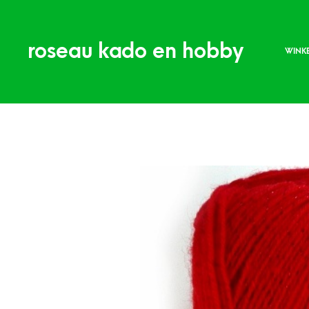
roseau kado en hobby
WINK