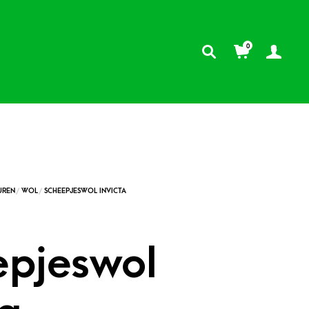
0
epjeswol