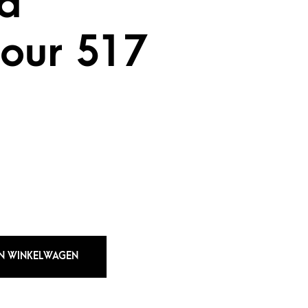
ta
our 517
N WINKELWAGEN