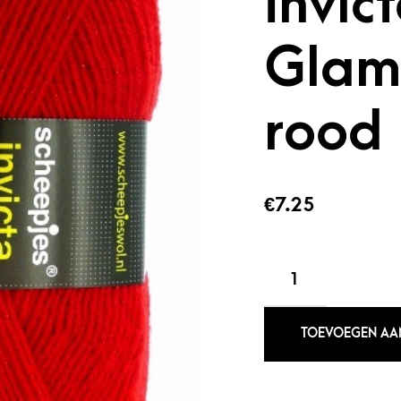
Invic
Glam
rood
€
7.25
SCHEEPJESWOL
INVICTA
GLAMOUR
517
TOEVOEGEN AA
ROOD
AANTAL